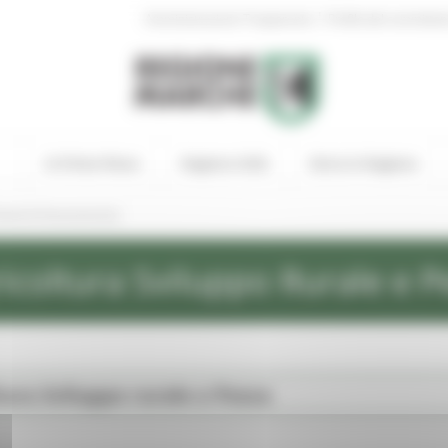
|
Amministrazione Trasparente
Profilo del committen
In Primo Piano
Regione Utile
Entra in Regione
andi di finanziamento
icoltura Sviluppo Rurale e P
tura Sviluppo rurale e Pesca