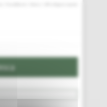
|
|
|
te
ProcediMarche
Rubrica
URP: la Regione risponde
esca