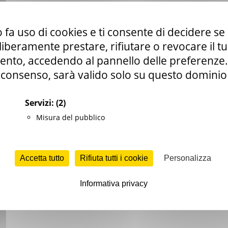
 fa uso di cookies e ti consente di decidere se 
eg. (UE) 2021/2115 – Complemento regionale per lo Sviluppo Rurale 2
i liberamente prestare, rifiutare o revocare il 
rche (CSR) – Intervento SRD09 – Azione A) Sostegno ad investimenti 
se a livello locale per la popolazione rurale, compresi i servizi socio-s
nto, accedendo al pannello delle preferenze. S
one B) Realizzazione di un sistema di centri servizi locali connessi al
consenso, sarà valido solo su questo dominio
ce fragili della popolazione. (Approvato CdA nella seduta dell’8.6.2026
ntributi
Servizi:
(2)
Misura del pubblico
olli Esini San Vicino
Accetta tutto
Rifiuta tutti i cookie
Personalizza
olli Esini San Vicino
Informativa privacy