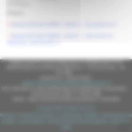
beneficiari:
Allegati:
Bando Intervento SRD09 - Azione C - Sub-azione A)
Bando Intervento SRD09 - Azione C - Sub-azione A) -
VERSIONE CONSOLIDATA
Regione Marche Giunta Regionale (CF 80008630420 P.IVA
00481070423) via Gentile da Fabriano, 9 - 60125 Ancona - tel.
071.8061
casella p.e.c. istituzionale :
regione.marche.protocollogiunta@emarche.it
Sito realizzato su CMS DotNetNuke by DotNetNuke Corporation
Autorizzazione SIAE n° 1225/I/1298
DUNS - Data Universal Numbering System: 514216030
Copyright 2026 by Regione Marche
Privacy
|
Termini Di Utilizzo
|
Informativa TEAMS
|
Informativa sui
Cookie
|
Accessibilità
|
Dichiarazione di Accessibilità
|
Sitemap
|
Login