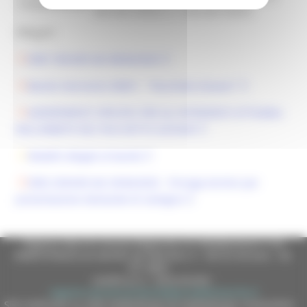
Complementari:
800.000 SRD02; € 1.500.000 SRD03
Allegati:
DDD 185/ASR del 08/04/2025
Bando Intervento SRE01 - "Pacchetto Giovani"
ADEMPIMENTI SPECIFICI PER GLI INTERVENTI ATTIVABILI
NELL’AMBITO DEL PACCHETTO GIOVANI
Modelli allegati al bando
DDD 239/ASR del 29/04/2025 - Proroga termini per
presentazione domande di sostegno
Regione Marche Giunta Regionale (CF 80008630420 P.IVA
00481070423) via Gentile da Fabriano, 9 - 60125 Ancona - tel.
071.8061
casella p.e.c. istituzionale :
regione.marche.protocollogiunta@emarche.it
Sito realizzato su CMS DotNetNuke by DotNetNuke Corporation