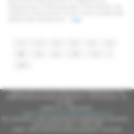
parla di ben 44.600 persone e un rapporto di 9,2
Organizzazioni di Volontariato ogni 10 mila abitanti. Una
situazione virtuosa quindi, che per numeri e qualità delle
attività svolte meritava di es...
Leggi
1
2
3
4
5
6
7
8
9
10
11
...
20
Regione Marche Giunta Regionale (CF 80008630420 P.IVA
00481070423) via Gentile da Fabriano, 9 - 60125 Ancona - tel.
071.8061
casella p.e.c. istituzionale :
regione.marche.protocollogiunta@emarche.it
Sito realizzato su CMS DotNetNuke by DotNetNuke Corporation
Autorizzazione SIAE n° 1225/I/1298
DUNS - Data Universal Numbering System: 514216030