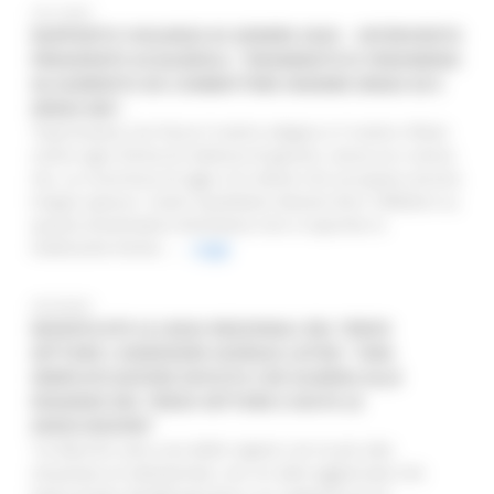
23/11/2021
RAPPORTO VIOLENZA DI GENERE 2020 – INTERVENTO
PRESIDENTE ACQUAROLI: “DRAMMATICO FENOMENO
IN AUMENTO DA COMBATTERE INSIEME SENZA SE E
SENZA MA”.
“Esprimiamo con forza il nostro sdegno e il nostro rifiuto
contro ogni forma di violenza di genere, senza se e senza
ma. La ricorrenza di oggi e le notizie che occupano ancora
troppo spesso i nostri quotidiani devono farci riflettere su
questo drammatico fenomeno che si esprime in
moltissime forme. ...
Leggi
29/10/2021
MODIFICATE LE LEGGI REGIONALI DEL TERZO
SETTORE L'ASSESSORE GIORGIA LATINI: “UNA
SEMPLIFICAZIONE DOVUTA CHE GUARDA ALLE
ESIGENZE DEL TERZO SETTORE E AIUTA LE
ASSOCIAZIONI”
“Le Marche sono una delle regioni con la più alta
vocazione al volontariato, con un dato aggiornato che