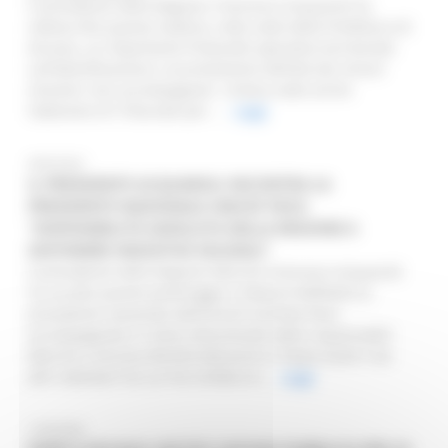
Il presidente della Regione, Francesco Acquaroli ha
sottoscritto questa mattina, nella sede della Prefettura di
Ancona, un importante Protocollo operativo territoriale
sull’identificazione e accertamento dell’età dei minori
stranieri non accompagnati. L’intesa vede anche
l’adesione di Tribunale per ...
Leggi
09/03/2022
IL PRESIDENTE ACQUAROLI INCONTRA LA
PRESIDENTE NAZIONALE UNICEF PACE:
“DISPONIBILITÀ ASSOLUTA DELLA REGIONE A
SOSTENERE INIZIATIVE SOLIDALI”
Il presidente della Regione Marche Francesco Acquaroli
ha accolto questo pomeriggio a Palazzo Raffaello la
presidente nazionale dell’Unicef Carmela Pace
accompagnata in visita istituzionale dalle responsabili
Marche e Ancona Mirella Mazzarini e Paola Guidi e da
altri volontari tra cui l’ex sindaco d...
Leggi
17/02/2022