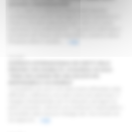
MASSIMA CONSIDERAZIONE”
“È una realtà che dobbiamo tenere nella massima
considerazione perché interroga le nostre coscienze e ci
chiede se facciamo abbastanza per coloro che vivono
esperienze così problematiche”. È quanto ha affermato il
presidente del Senato della Repubblica, senatrice Maria
Elisabetta Alberti Casellati, ...
Leggi
07/12/2021
GIORNATA INTERNAZIONALE DEI DIRITTI DELLE
PERSONE CON DISABILITÀ. ACQUAROLI IN AULA:
“PIENA INCLUSIONE PER UNA SOCIETÀ PIÙ
RESPONSABILE E ACCESSIBILE”
“La disabilità non può e non deve essere affrontata come
difficoltà o sofferenza, ma come risorsa da valorizzare. È
impegno fondamentale, per le istituzioni, perseguire la
piena inclusione, costruire una società più responsabile e
accessibile, dove nessuno rimanga solo. Una società che
sia capace di...
Leggi