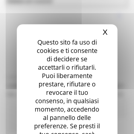
News ed eventi
Salute
X
Nascond
Questo sito fa uso di
cookies e ti consente
di decidere se
accettarli o rifiutarli.
Puoi liberamente
VENERDÌ 4 SETTEMBRE 2020 09:53
prestare, rifiutare o
CORONAVIRUS MARCHE: AGGIORNAMENTO DATI
revocare il tuo
DAL GORES - SITUAZIONE AL 04/09/2020 ORE 9.00
consenso, in qualsiasi
Coronavirus
In primo piano
Protezione
momento, accedendo
Civile
Salute
Sociale
al pannello delle
preferenze. Se presti il
457 views
Torna alle news