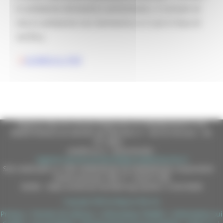
in ambiente domestico asintomatici, 2 contatti di
vita in ambiente non domestico e 2 casi in fase di
verifica.
SCARICA IL PDF
Regione Marche Giunta Regionale (CF 80008630420 P.IVA
00481070423) via Gentile da Fabriano, 9 - 60125 Ancona - tel.
071.8061
casella p.e.c. istituzionale :
regione.marche.protocollogiunta@emarche.it
Sito realizzato su CMS DotNetNuke by DotNetNuke Corporation
Autorizzazione SIAE n° 1225/I/1298
DUNS - Data Universal Numbering System: 514216030
Copyright 2026 by Regione Marche
Privacy
|
Termini Di Utilizzo
|
Informativa TEAMS
|
Informativa sui