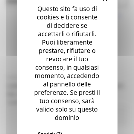
News ed eventi
Salute
Questo sito fa uso di
cookies e ti consente
di decidere se
accettarli o rifiutarli.
Puoi liberamente
prestare, rifiutare o
revocare il tuo
consenso, in qualsiasi
momento, accedendo
VENERDÌ 4 SETTEMBRE 2020 14:55
al pannello delle
CORONAVIRUS MARCHE: AGGIORNAMENTO DATI
preferenze. Se presti il
DAL GORES - SITUAZIONE AL 04/09/2020 ORE
tuo consenso, sarà
12.00
valido solo su questo
Coronavirus
In primo piano
Protezione
dominio
Civile
Salute
Sociale
314 views
Torna alle news
Servizi:
(2)