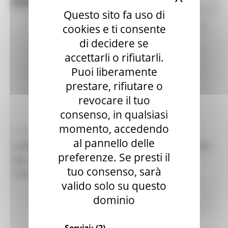
News ed eventi
Salute
Questo sito fa uso di
cookies e ti consente
di decidere se
accettarli o rifiutarli.
Puoi liberamente
prestare, rifiutare o
revocare il tuo
consenso, in qualsiasi
momento, accedendo
VENERDÌ 4 SETTEMBRE 2020 18:00
al pannello delle
CORONAVIRUS MARCHE: AGGIORNAMENTO DATI
preferenze. Se presti il
DAL GORES - SITUAZIONE AL 04/09/2020 ORE
tuo consenso, sarà
18.00
valido solo su questo
Coronavirus
In primo piano
Protezione
dominio
Civile
Salute
Sociale
52 views
Torna alle news
Servizi:
(2)