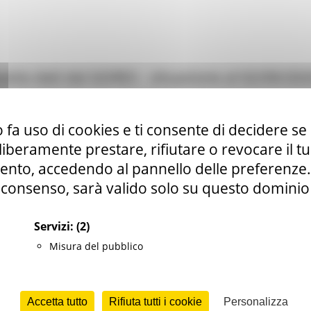
to dati dal GORES - situazione al 02/09/202
Civile
Salute
Sociale
326 views
Torna alle 
 fa uso di cookies e ti consente di decidere se 
i liberamente prestare, rifiutare o revocare il 
nto, accedendo al pannello delle preferenze. S
consenso, sarà valido solo su questo dominio
Servizi:
(2)
Misura del pubblico
Accetta tutto
Rifiuta tutti i cookie
Personalizza