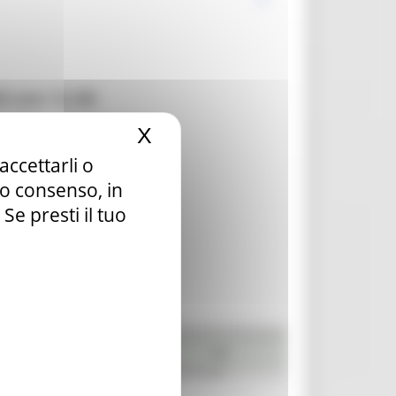
0 ore 12.00
news
X
Nascondi il banner dei c
accettarli o
tuo consenso, in
e presti il tuo