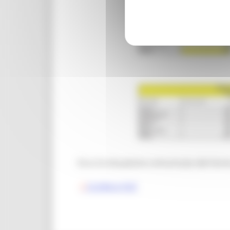
Ecco la situazione comunicata dal Gores 
SCARICA PDF