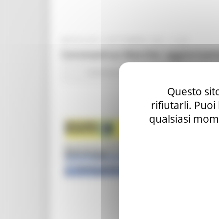
MERCOLEDÌ 2 SETTEMBRE 2020 14:28
Coronavirus Marche: aggiornamen
Coronavirus
In primo piano
Protezione 
Questo sito
rifiutarli. Puo
qualsiasi mome