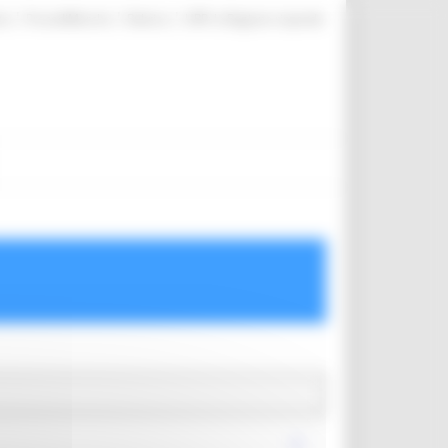
|
|
|
te
ProcediMarche
Rubrica
URP: la Regione risponde