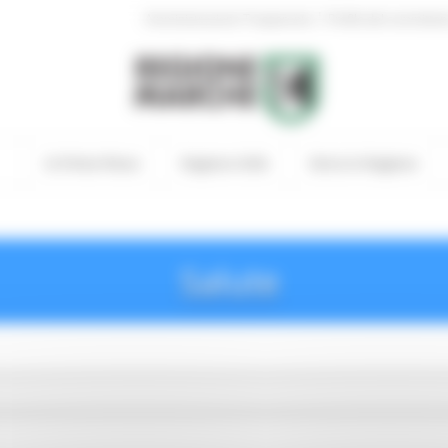
|
Amministrazione Trasparente
Profilo del committen
In Primo Piano
Regione Utile
Entra in Regione
Salute