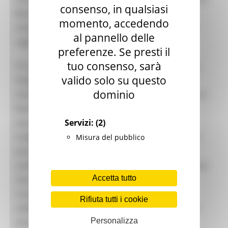
consenso, in qualsiasi
Barbara Iona, officer governance Support e
momento, accedendo
sviluppo associativo, componenti del Comitato
al pannello delle
regionale Marche.
preferenze. Se presti il
tuo consenso, sarà
Un incontro cordiale, apprezzato dal presidente
valido solo su questo
Acquaroli che ha ringraziato l’associazione e il
dominio
mondo del volontariato per il costante impegno a
favore delle popolazioni che necessitano di
Servizi:
(2)
soccorso. “La Croce Rossa ha una grande
tradizione di solidarietà nelle Marche, radicata e
Misura del pubblico
preziosa, di cui siamo molto orgogliosi - ha
sottolineato Acquaroli - Una presenza significativa
Accetta tutto
che la Regione sostiene e valorizza,
riconoscendone l’alto valore di umanità e
Rifiuta tutti i cookie
solidarietà testimoniato quotidianamente: dalle
Personalizza
emergenze al sostegno alle fragilità, la loro