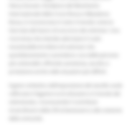
Henry Dunant, fondatore del Movimento
Internazionale della Croce Rossa e Mezzaluna
Rossa, è riconosciuta in tutto il mondo come la
Giornata del lavoro di soccorso dei volontari. Una
ricorrenza che intende valorizzare il ruolo
insostituibile di milioni di volontari che
quotidianamente si prendono cura delle persone
più vulnerabili, offrendo assistenza, ascolto e
protezione anche nelle situazioni più difficili.
Il gesto simbolico dell’esposizione del vessillo vuole
rafforzare il legame tra le istituzioni e il mondo del
volontariato, riconoscendo il contributo
straordinario della CRI al benessere e alla coesione
della comunità.