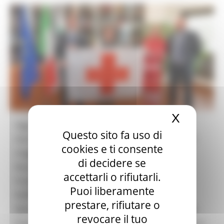
X
Nascond
Oggi, come di consueto in prossimità della
Questo sito fa uso di
Giornata Internazionale della Croce Rossa dell’8
cookies e ti consente
maggio, è stata consegnata la Bandiera Croce
di decidere se
Rossa al Presidente della Regione Marche,
accettarli o rifiutarli.
Francesco Acquaroli che ha ricevuto a Palazzo
Puoi liberamente
Raffaello la presidente della Croce Rossa delle
prestare, rifiutare o
Marche, Rosaria Del Balzo Ruiti, insieme a Nicola
revocare il tuo
Scarfò, segretario regionale Croce Rossa Italiana e