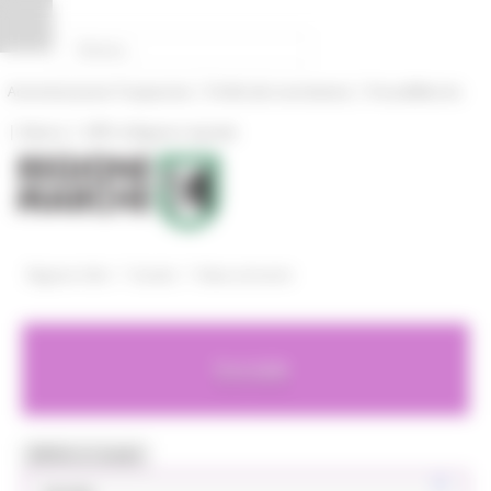
Vai al contenuto
Vai al piede
Vai al menu
Vai alla sezione Amministrazione Trasparente
Pannello di gestione dei cookies
|
|
Amministrazione Trasparente
Profilo del committente
ProcediMarche
|
|
Rubrica
URP: la Regione risponde
/
/
Regione Utile
Sociale
News ed eventi
Sociale
MENU & Contatti