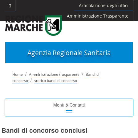
Articolazione degli uffici
Amministrazione Trasparente
Agenzia Regionale Sanitaria
/
/
Home
Amministrazione trasparente
Bandi di
/
concorso
storico bandi di concorso
Toggle
Menù & Contatti
navigation
Bandi di concorso conclusi