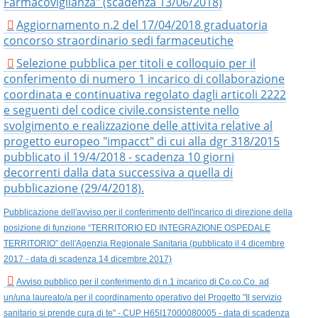
Farmacovigilanza" (scadenza 13/06/2018)
Aggiornamento n.2 del 17/04/2018 graduatoria
concorso straordinario sedi farmaceutiche
Selezione pubblica per titoli e colloquio per il
conferimento di numero 1 incarico di collaborazione
coordinata e continuativa regolato dagli articoli 2222
e seguenti del codice civile.consistente nello
svolgimento e realizzazione delle attivita relative al
progetto europeo "impacct" di cui alla dgr 318/2015
pubblicato il 19/4/2018 - scadenza 10 giorni
decorrenti dalla data successiva a quella di
pubblicazione (29/4/2018).
Pubblicazione dell'avviso per il conferimento dell'incarico di direzione della
posizione di funzione “TERRITORIO ED INTEGRAZIONE OSPEDALE
TERRITORIO” dell'Agenzia Regionale Sanitaria (pubblicato il 4 dicembre
2017 - data di scadenza 14 dicembre 2017)
Avviso pubblico per il conferimento di n.1 incarico di Co.co.Co. ad
un/una laureato/a per il coordinamento operativo del Progetto "Il servizio
sanitario si prende cura di te" - CUP H65I17000080005 - data di scadenza