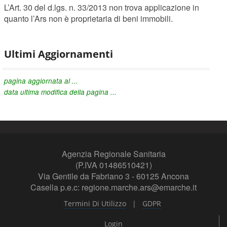
L’Art. 30 del d.lgs. n. 33/2013 non trova applicazione in
quanto l’Ars non è proprietaria di beni immobili.
Ultimi Aggiornamenti
pagina aggiornata al ...
data ultima modifica della pagina ...
Agenzia Regionale Sanitaria
(P.IVA 01486510421)
Via Gentile da Fabriano 3 - 60125 Ancona
Casella p.e.c: regione.marche.ars@emarche.it
|
Termini Di Utilizzo
GDPR
Login