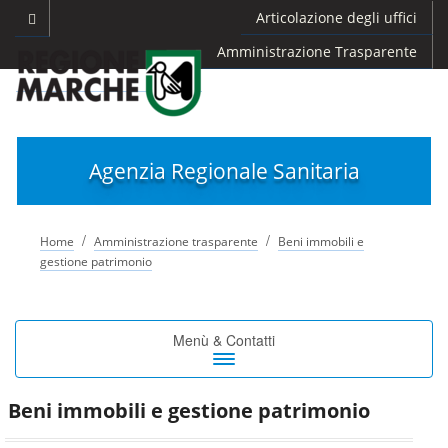
Articolazione degli uffici
Amministrazione Trasparente
Agenzia Regionale Sanitaria
/
/
Home
Amministrazione trasparente
Beni immobili e
gestione patrimonio
Toggle
Menù & Contatti
navigation
Beni immobili e gestione patrimonio