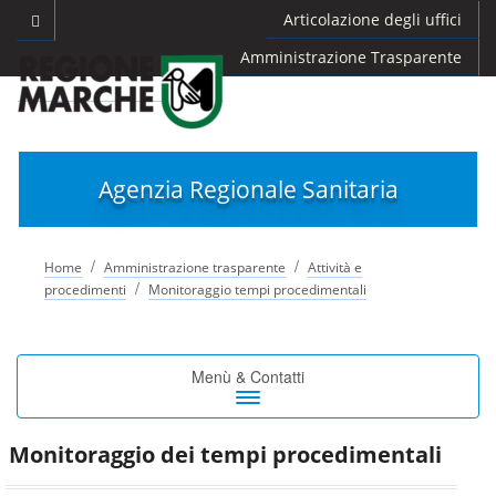
Articolazione degli uffici
Amministrazione Trasparente
Agenzia Regionale Sanitaria
/
/
Home
Amministrazione trasparente
Attività e
/
procedimenti
Monitoraggio tempi procedimentali
Toggle
Menù & Contatti
navigation
Monitoraggio dei tempi procedimentali