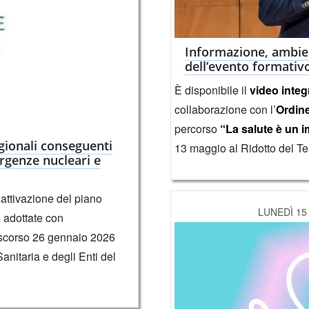
Informazione, ambient
dell’evento formati
È disponibile il
video integ
collaborazione con l’
Ordine
percorso
“La salute è un
gionali conseguenti
13 maggio al Ridotto del T
ergenze nucleari e
attivazione del piano
LUNEDÌ 15
e adottate con
 scorso 26 gennaio 2026
nitaria e degli Enti del