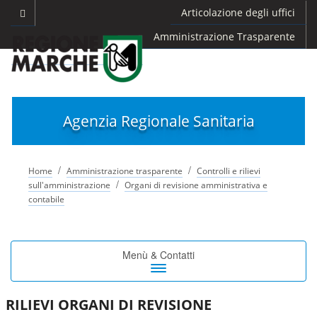
Articolazione degli uffici
Amministrazione Trasparente
Agenzia Regionale Sanitaria
/
/
Home
Amministrazione trasparente
Controlli e rilievi
/
sull'amministrazione
Organi di revisione amministrativa e
contabile
Toggle
Menù & Contatti
navigation
RILIEVI ORGANI DI REVISIONE