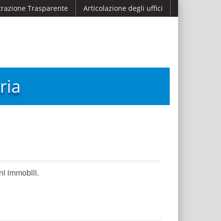
razione Trasparente
Articolazione degli uffici
ria
ni immobili.