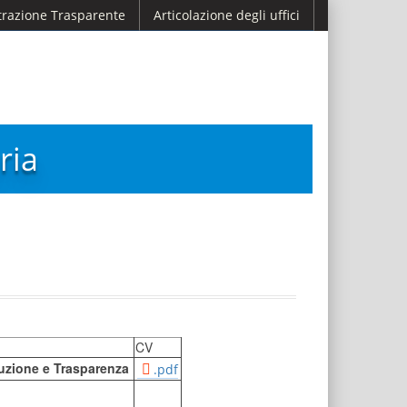
razione Trasparente
Articolazione degli uffici
ria
CV
rruzione e Trasparenza
.pdf