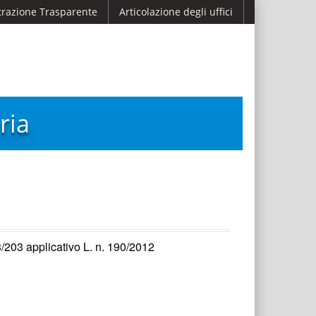
razione Trasparente
Articolazione degli uffici
ria
3/203 applicativo L. n. 190/2012