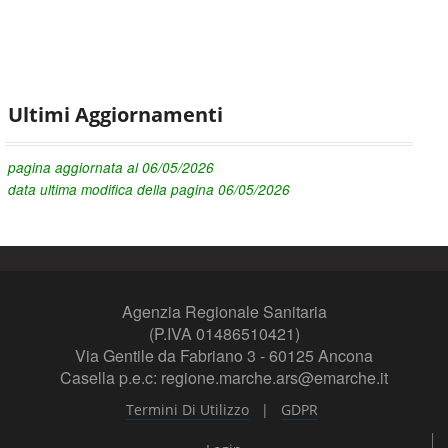
Ultimi Aggiornamenti
pagina aggiornata al 06/05/2026
data ultima modifica della pagina 06/05/2026
Agenzia Regionale Sanitaria
(P.IVA 01486510421)
Via Gentile da Fabriano 3 - 60125 Ancona
Casella p.e.c: regione.marche.ars@emarche.it
|
Termini Di Utilizzo
GDPR