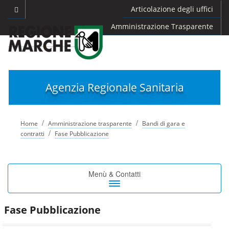
Articolazione degli uffici
Amministrazione Trasparente
Agenzia Regionale Sanitaria
/
/
Home
Amministrazione trasparente
Bandi di gara e
/
contratti
Fase Pubblicazione
Toggle
Menù & Contatti
navigation
Fase Pubblicazione