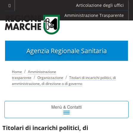
Articolazione degli uffici
Amministrazione Trasparente
Agenzia Regionale Sanitaria
/
Home
Amministrazione
/
/
trasparente
Organizzazione
Titolari di incarichi politici, di
amministrazione, di direzione o di governo
Toggle
Menù & Contatti
navigation
Titolari di incarichi politici, di