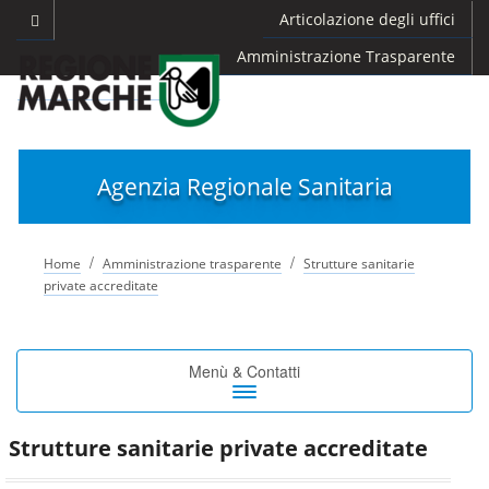
Articolazione degli uffici
Amministrazione Trasparente
Agenzia Regionale Sanitaria
/
/
Home
Amministrazione trasparente
Strutture sanitarie
private accreditate
Toggle
Menù & Contatti
navigation
Strutture sanitarie private accreditate