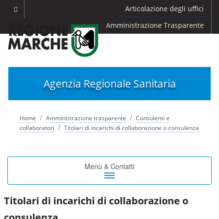
Articolazione degli uffici
Amministrazione Trasparente
Agenzia Regionale Sanitaria
/
/
Home
Amministrazione trasparente
Consulenti e
/
collaboratori
Titolari di incarichi di collaborazione o consulenza
Toggle
Menù & Contatti
navigation
Titolari di incarichi di collaborazione o
consulenza