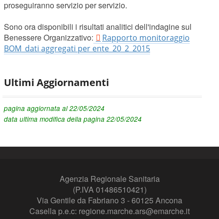
proseguiranno servizio per servizio.
Sono ora disponibili i risultati analitici dell'indagine sul
Benessere Organizzativo:
Rapporto monitoraggio
BOM_dati aggregati per ente_20_2_2015
Ultimi Aggiornamenti
pagina aggiornata al 22/05/2024
data ultima modifica della pagina 22/05/2024
Agenzia Regionale Sanitaria
(P.IVA 01486510421)
Via Gentile da Fabriano 3 - 60125 Ancona
Casella p.e.c: regione.marche.ars@emarche.it