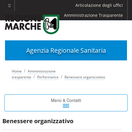
Articolazione degli uffici
Amministrazione Trasparente
Agenzia Regionale Sanitaria
/
Home
Amministrazione
/
/
trasparente
Performance
Benessere organizzativo
Toggle
Menù & Contatti
navigation
Benessere organizzativo