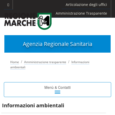
Articolazione degli uffici
Amministrazione Trasparente
Agenzia Regionale Sanitaria
/
/
Home
Amministrazione trasparente
Informazioni
ambientali
Toggle
Menù & Contatti
navigation
Informazioni ambientali