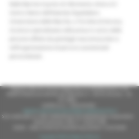
Nelle Marche il punto di riferimento clinico è il
Centro Nemo dell’Azienda Ospedaliero
Universitaria delle Marche, a Torrette di Ancona,
struttura specializzata nella presa in carico delle
persone affette da patologie neuromuscolari e
nell’organizzazione di percorsi assistenziali
personalizzati.
Regione Marche Giunta Regionale (CF 80008630420 P.IVA
00481070423) via Gentile da Fabriano, 9 - 60125 Ancona - tel.
071.8061
casella p.e.c. istituzionale :
regione.marche.protocollogiunta@emarche.it
Sito realizzato su CMS DotNetNuke by DotNetNuke Corporation
Autorizzazione SIAE n° 1225/I/1298
DUNS - Data Universal Numbering System: 514216030
Copyright 2026 by Regione Marche