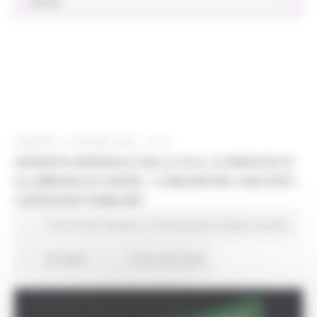
Sociale
VENERDÌ 19 GIUGNO 2026 15:33
GIORNATA MONDIALE DELLA SLA, LE MARCHE SI
ILLUMINANO DI VERDE: 1,3 MILIONI NEL 2026 PER I
CAREGIVER FAMILIARI
Comunicati stampa
In primo piano
Salute
Sociale
45 views
Torna alle news