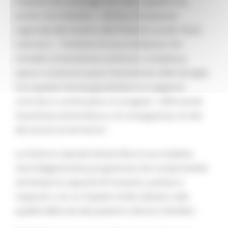
malattia che coinvolge non solo i pazienti ma
anche i loro familiari – dichiara l’assessore
regionale alla Sanità e alle Politiche sociali, Paolo
Calcinaro –. Parliamo di una condizione che
richiede un’assistenza continua e complessa,
spesso sostenuta quasi interamente dalle famiglie.
Con queste risorse garantiamo un supporto
concreto e continuativo ai caregiver, rafforzando
l’assistenza domiciliare e, di conseguenza, la rete
dei servizi sul territorio”.
La Sclerosi Laterale Amiotrofica è una malattia
neurodegenerativa progressiva che compromette
nel tempo la capacità di muoversi, parlare e
respirare, con un impatto molto elevato sulla
qualità della vita dei pazienti e dei loro familiari.