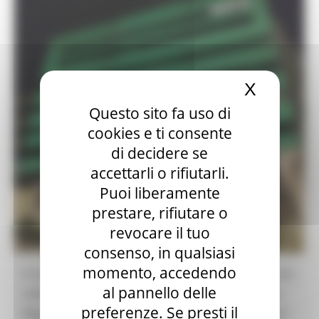
X
Nascond
Questo sito fa uso di
cookies e ti consente
di decidere se
accettarli o rifiutarli.
Puoi liberamente
prestare, rifiutare o
revocare il tuo
consenso, in qualsiasi
momento, accedendo
In occasione della Giornata mondiale della Sclerosi
al pannello delle
Laterale Amiotrofica, il 21 giugno, il palazzo della
preferenze. Se presti il
Regione Marche si illuminerà di verde insieme ad