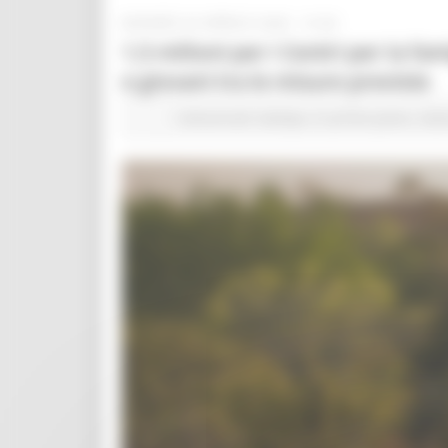
GIOVEDÌ 30 APRILE 2026 10:06
1,5 milioni per i Centri per la fa
e giovani tra le misure previste
Comunicati stampa
In primo piano
Salu