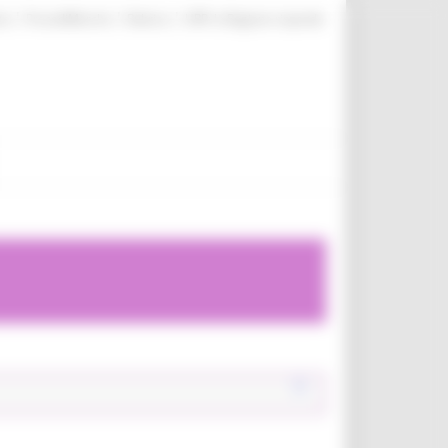
|
|
|
te
ProcediMarche
Rubrica
URP: la Regione risponde