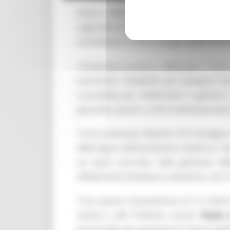
Aiuto a domicilio per i neogenitori e
regionale da 1.479.500 euro per il ra
assembleare e del Consiglio delle Auton
L’intervento punta a rafforzare i Centri
economici, rendendo più semplice l’acc
counseling per adolescenti e genitori
giovanile, grazie a unità mobili pensate
Tra le novità più rilevanti c’è il sostegn
della figura dell’assistente materna, c
un aiuto concreto nella gestione dell
affidamento familiare e adozione, con il
“Con questo stanziamento di 1,5 milion
Sanità e alle Politiche sociali,
Paolo 
territoriale, per garantire lo stesso li