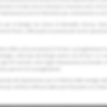
nterventi in strada sono le istituzioni a muoversi verso chi 
tri diventeranno punti di riferimento per orientamento ai ser
tri per la famiglia nei comuni di Mondolfo, Ancona, Fal
oli Piceno, rafforzando la presenza dei servizi soprattutto 
bre 2026 e avrà una durata di 18 mesi. La progettazione è st
 famiglia, sulla base dei bisogni emersi nei territori e in 
gli ATS secondo criteri legati all’estensione territoriale e
erso percorsi di co-progettazione.
onale del Dipartimento per le Politiche della Famiglia dell
 per verificare l’efficacia delle azioni finanziate con il bila