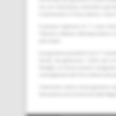
noi: con l’assistenza a domicilio e gli i
il volontariato e il Terzo Settore, i Cen
È prevista l’apertura di 11 nuovi Cen
Tolentino, Altidona, Monteprandone e Asc
poli urbani.
Il programma prenderà il via il 1° novem
Sociali, che gestiscono i Centri per la
Famiglia. Le risorse saranno assegnate a
coinvolgimento del Terzo Settore attrav
L’intervento rientra nel programma nazi
l’attuazione sarà monitorata dalla Regione