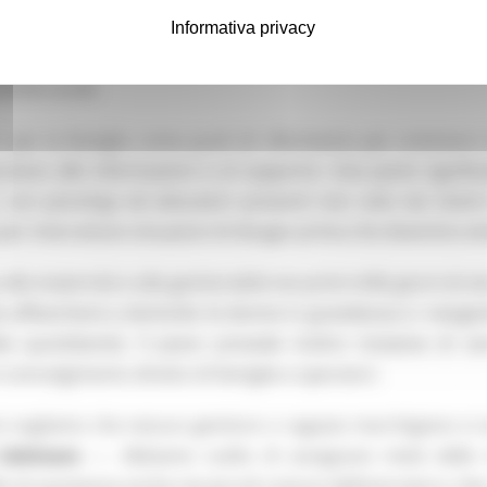
 psicologi presenti anche nei luoghi frequentati dai ragaz
Informativa privacy
fforzamento dei Centri per la famiglia, approvato dalla Gi
omie Locali.
 per la famiglia come punti di riferimento per orientarsi tr
esso alle informazioni e al supporto. Una parte significat
, con psicologi ed educatori presenti non solo nei Cent
 per intercettare situazioni di disagio prima che diventino 
o alla maternità e alla genitorialità nei primi mille giorni di 
he affiancherà a domicilio le donne in gravidanza e i neoge
a quotidianità. Il piano prevede inoltre iniziative di sen
 coinvolgimento diretto di famiglie e operatori.
i vogliamo che nessun genitore o ragazzo marchigiano si se
Calcinaro
—. Abbiamo scelto di assegnare metà delle r
vello di assistenza anche nei piccoli comuni dell’entroterra. 