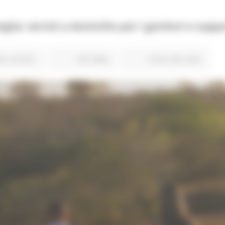
miglia: servizi a domicilio per i genitori e sup
te
Sociale
155 views
Torna alle news