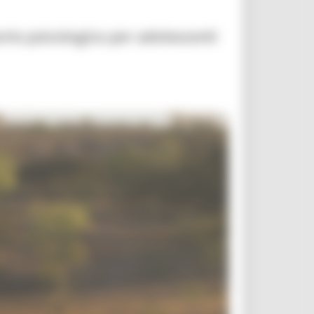
porto psicologico per adolescenti