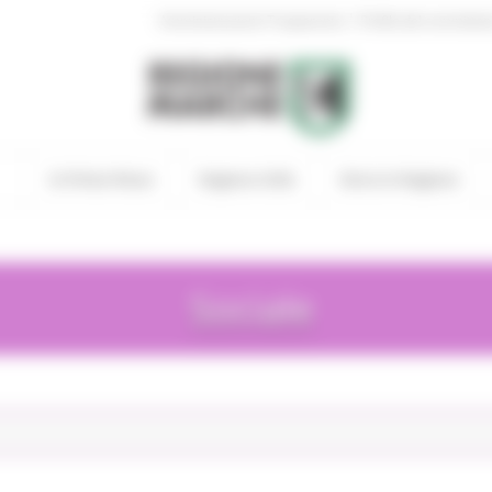
|
Amministrazione Trasparente
Profilo del committen
In Primo Piano
Regione Utile
Entra in Regione
Sociale