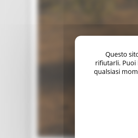
Questo sito
rifiutarli. Puo
qualsiasi mome