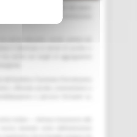
zi. Sono alcune delle novità del piano
unta e ora all’esame della Commissione
a servizi educativi, sociali, sanitari ed
iva è destinata ai servizi di ascolto e
ri ma anche nei luoghi di aggregazione
emergenze.
vita del bambino. È prevista l’introduzione
nitori, offrendo ascolto, orientamento e
sibilizzazione e percorsi formativi su
nta isolato — dichiara l’assessore alla
isorse tenendo conto dell’estensione
Non aspettiamo che le famiglie vengano da