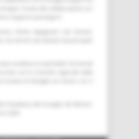
ha bisogno. Grazie alla collaborazione con
vizi e supporto psicologico”.
conara, Osimo, Appignano, San Ginesio,
nei territori più distanti dai principali
ata condivisa con gli Ambiti Territoriali
raccordo con la Consulta regionale della
 al numero di famiglie con minori, con il
a Presidenza del Consiglio dei Ministri:
ncio 2026.