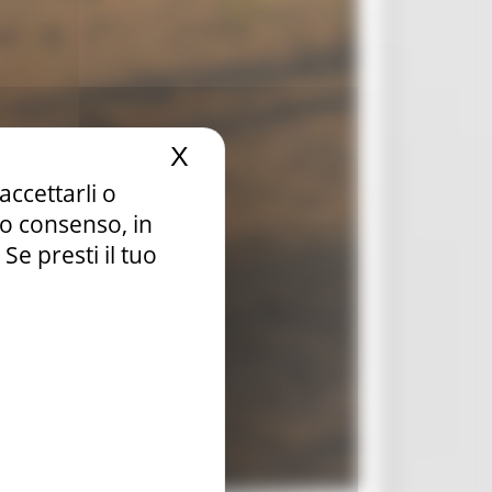
X
Nascondi il banner dei c
accettarli o
tuo consenso, in
e presti il tuo