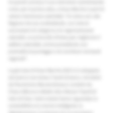
ha quindi concluso il suo intervento sottolineando
come, per la prima volta, a Smau Marche si parli di
salute e benessere aziendale: “Un tema caro alla
Regione che sta condividendo, con tutte le
associazioni di categoria e le rappresentanze
aziendali, un protocollo d’intesa per migliorare il
welfare aziendale, anche prevedendo una
premialità di punteggio e di contributo nei bandi
regionali”.
La giornata di Smau Marche 2023 si è sviluppata
attraverso Live show e Tavoli di lavoro, introdotti
da Pierantonio Macola (Smau) e condotti da
Chiara Albicocco (Radio 24) e Alessia Tripodi (Il
Sole 24 Ore). I temi trattati hanno riguardato la
sostenibilità e la crescita intelligente, la
digitalizzazione, le imprese 4.0, la transizione