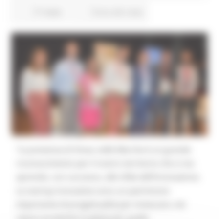
77 views
Torna alle news
“La presenza di Smau nelle Marche è un grande
riconoscimento per il nostro territorio che si sta
aprendo, con successo, alle sfide dell’innovazione.
Le startup innovative sono un patrimonio
importante di progettualità per innescare, nei
settori produttivi tradizionali, quella