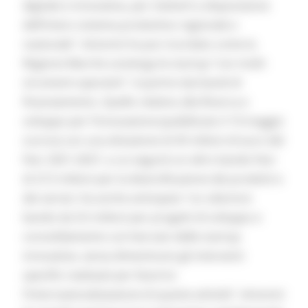
digitale e innovativa, per metterli a disposizione
dell’intero sistema produttivo regionale e
nazionale”. Antonini ha poi ricordato come la
Regione Marche sostenga le startup “con molti
strumenti operativi”. A partire dai bandi di
finanziamento. Quello relativo alla Ricerca e
sviluppo per l’innovazione (pubblicato il 10 maggio
scorso) con una dotazione di 45 milioni di euro del
Fesr 2021-2027, a cui seguirà un altro bando Fesr
di 27,5 milioni per la diversificazione dei prodotti e
dei servizi. Ha anche anticipato “un ulteriore
bando da 9,5 milioni per progetti di sviluppo e
consolidamento sul mercato delle startup
innovative, senza dimenticare gli interventi
specifici realizzati per favorire
l’internazionalizzazione di queste attività”. Antonini