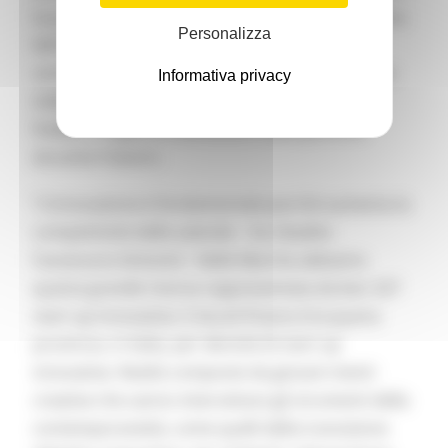
la prevenzione, basato su una piattaforma online;
Personalizza
NATIVE TO per un intimo termico innovativo,
certificato anche come dispositivo di protezione
Informativa privacy
individuale per i dipendenti, che protegge dal
freddo e migliora il benessere delle persone
durante il lavoro.
“L’innovazione è fondamentale perché aumenta la
competitività delle aziende – ha ribadito
l’assessore Antonini - Nelle Marche abbiamo
questa grande risorsa rappresentata da ben 327
start up innovative. E Ascoli Piceno è la quarta
provincia, in Italia, per densità di start up
innovative. Realtà composte da giovani menti
creative che sanno intercettare gli strumenti della
contemporaneità, come quelli della transizione