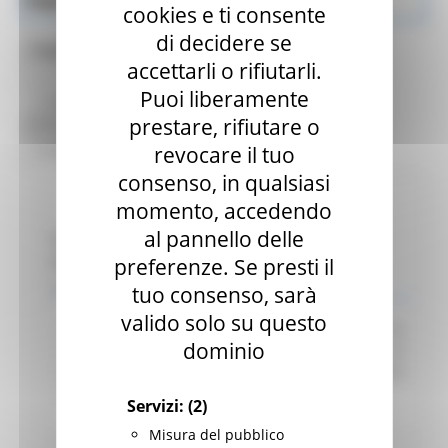
Salute
cookies e ti consente
di decidere se
Risultati
2
Toggle navigation
accettarli o rifiutarli.
Puoi liberamente
Bandi scaduti
prestare, rifiutare o
revocare il tuo
consenso, in qualsiasi
momento, accedendo
al pannello delle
Regione Marche
Scadenza: 18/12/2023
preferenze. Se presti il
Indagine di mercato
tuo consenso, sarà
valido solo su questo
Avviso finalizzato all’affidamento diretto ex art. 50
dominio
comma 1 lett. b) del D. Lgs. 36/23 di servizi di
telefonia e connettività dati per le esigenze della
CUR 112 Marche-Umbria.
Leggi
Servizi:
(2)
Misura del pubblico