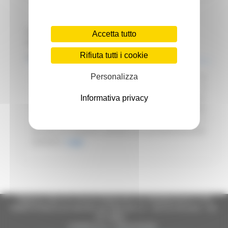
Regione Marche
Accetta tutto
Scadenza: 01/07/2025
Manifestazione di interesse
Rifiuta tutti i cookie
Attuazione DGR 291/2025 – Avvio procedura di
Personalizza
Interpello per identificare le Organizzazioni di
Volontariato e le Reti Associative Nazionali delle
Informativa privacy
Organizzazioni di Volontariato idonee e disponibili
a collaborare con gli Enti del SSR per garantire il
servizio di trasporto sanitario e/o prevalentemente
sanitario.
Leggi
Regione Marche Giunta Regionale (CF 80008630420 P.IVA
00481070423) via Gentile da Fabriano, 9 - 60125 Ancona - tel.
071.8061
casella p.e.c. istituzionale :