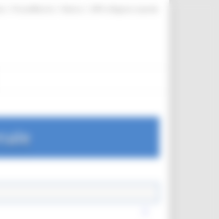
|
|
|
te
ProcediMarche
Rubrica
URP: la Regione risponde
nale