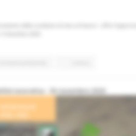
ioramento delle condizioni di vita e di lavoro - offre l'opport
 13 dicembre 2020
Formazione professionale
Continua..
lità lavorativa - 30 novembre 2020