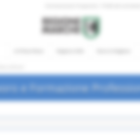
|
Amministrazione Trasparente
Profilo del committen
In Primo Piano
Regione Utile
Entra in Regione
ews ed Eventi
oro e Formazione Professio