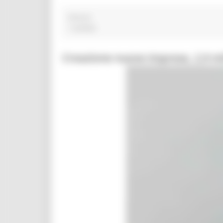
misure
1 post(s)
Creazione nuove imprese, 2,9 mil