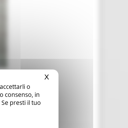
X
Nascondi il banner dei c
accettarli o
tuo consenso, in
e presti il tuo