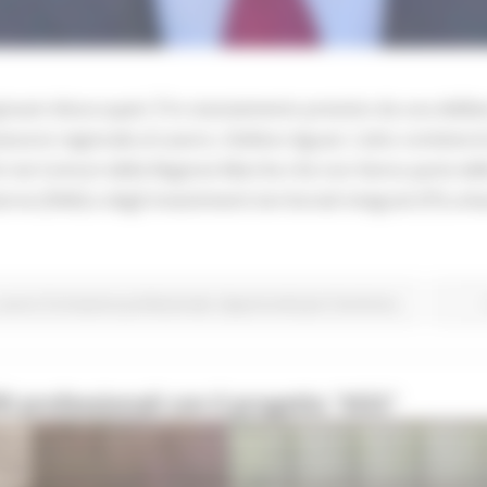
 giovani disoccupati. È lo stanziamento previsto da una delibe
essore regionale al Lavoro, Stefano Aguzzi. L’atto contiene l
ti nei Comuni della Regione Marche che non fanno parte delle
ne (SNAI) e degli Investimenti territoriali integrati (ITI) urba
Lavoro Formazione professionale
Opportunità per il territorio
i professionali con il progetto "KISS"