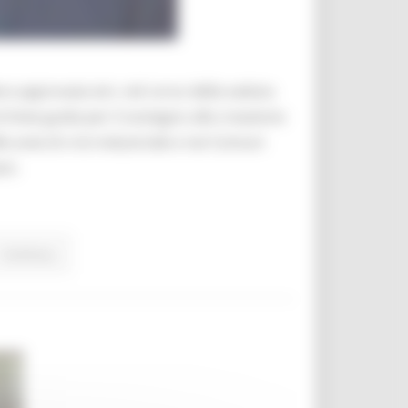
ra approvata ieri, nel corso della seduta
e linee guida per il sostegno alla creazione
 aree di crisi industriale e nei Comuni
ni.
Continua..