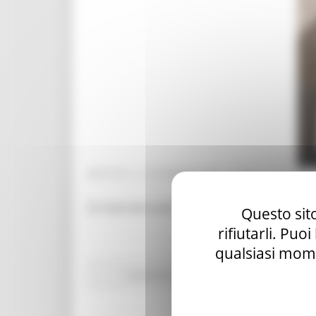
MARTEDÌ 15 DICEMBRE 2020 10:37
Si ricercano autisti di autobus camionisti, 
Questo sito
rifiutarli. Puo
qualsiasi mome
Attività Eures
Centri Impiego
Lavoro Formaz