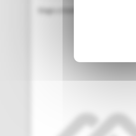
Stage a Dublino (o Bruxelles) p