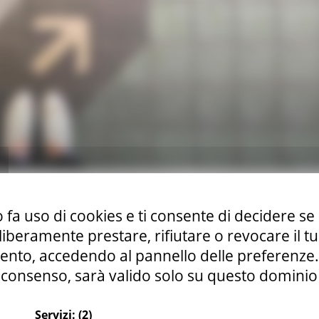
cuochi, macellai per varie località della Germania.
 fa uso di cookies e ti consente di decidere se 
i liberamente prestare, rifiutare o revocare il 
nto, accedendo al pannello delle preferenze. S
consenso, sarà valido solo su questo dominio
ione professionale
Continua..
Servizi:
(2)