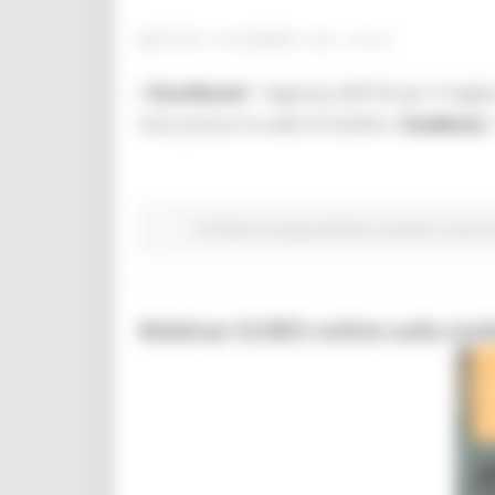
MARTEDÌ 8 DICEMBRE 2020 08:00
L'
Eurofound
- l'Agenzia dell'UE per il migl
mesi presso la sede di Dublino.
Scadenza
:
EU Direct
Europa ed Estero
Giovani
Lavoro 
Webinar EURES online sulla mobi