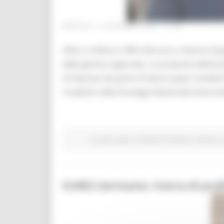
MARTEDÌ 15 DICEMBRE 2020 11:22
Oltre 2 milioni e 900 mila euro a favore di
della giunta regionale, su proposta dell’ass
di impresa da parte di disoccupati residen
ricadenti nella Strategia Nazionale Aree Inter
In primo piano
Attività Produttive
Giovani
EURES Germania: ricerca di profil