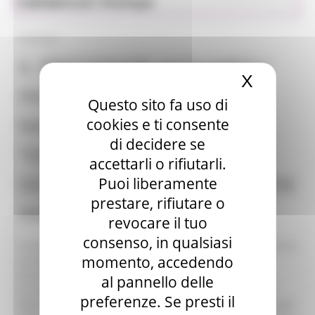
Comunicati Stampa
Sociale
09/03/2022
IL PRESIDENTE ACQUAROLI
X
Nascond
INCONTRA LA PRESIDENTE
Questo sito fa uso di
NAZIONALE UNICEF PACE:
cookies e ti consente
di decidere se
“DISPONIBILITÀ ASSOLUTA
accettarli o rifiutarli.
DELLA REGIONE A SOSTENERE
Puoi liberamente
prestare, rifiutare o
INIZIATIVE SOLIDALI”
revocare il tuo
consenso, in qualsiasi
Il presidente della Regione Marche Francesco Acquaroli ha
momento, accedendo
accolto questo pomeriggio a Palazzo Raffaello la
presidente nazionale dell’Unicef Carmela Pace
al pannello delle
accompagnata in visita istituzionale dalle responsabili
preferenze. Se presti il
Marche e Ancona Mirella Mazzarini e Paola Guidi e da altri