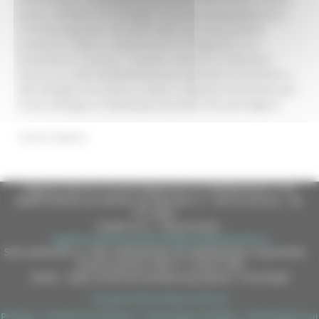
prova i bambini e le famiglie, acuendo disuguaglianze e
criticità pregresse. Gli ultimi dati Istat sulla povertà
assoluta in Italia ci restituiscono la fotografia di un
fenomeno in crescita. Il questo contesto le istituzioni
hanno un ruolo fondamentale per garantire ai bambini e
alle famiglie che vivono in Italia il supporto necessario per
il loro sviluppo e il benessere sia fisico che psicologico”.
Torna indietro
Regione Marche Giunta Regionale (CF 80008630420 P.IVA
00481070423) via Gentile da Fabriano, 9 - 60125 Ancona - tel.
071.8061
casella p.e.c. istituzionale :
regione.marche.protocollogiunta@emarche.it
Sito realizzato su CMS DotNetNuke by DotNetNuke Corporation
Autorizzazione SIAE n° 1225/I/1298
DUNS - Data Universal Numbering System: 514216030
Copyright 2026 by Regione Marche
Privacy
|
Termini Di Utilizzo
|
Informativa TEAMS
|
Informativa sui