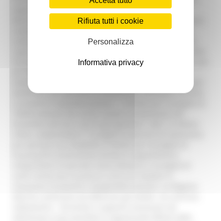
Accetta tutto
Operativo. Si è ritenuto comunque di trasmettere al
Ministero tutte le proposte nei giorni scorsi Dei 32 milioni
Rifiuta tutti i cookie
complessivi, 12,8 fanno parte dell’investimento 1.1 che
comprende: 2,7 milioni per 13 progetti di “Sostegno alle
Personalizza
capacità genitoriali e prevenzione della vulnerabilità delle
famiglie e dei bambini”, 7,4 milioni per 3 progetti finalizzati
Informativa privacy
all’ ”Autonomia degli anziani non autosufficienti”,1,7
milioni per 5 progetti di “Rafforzamento dei servizi sociali
domiciliari per garantire la dimissione anticipata assistita
e prevenire l’ospedalizzazione”, 1 milione per 5 progetti di
“Rafforzamento dei servizi sociali e prevenzione del
fenomeno del burn out tra gli operatori”. Altri 12 milioni,
infine, comprendono 17 progetti di percorsi di autonomia
per persone con disabilità, 8 milioni per 4 progetti di
housing first (inserimento diretto in appartamenti
indipendenti di persone senza dimora) e 4 progetti di
centri servizi per la presa in carico di cittadini in
situazione di povertà e marginalità estrema “La Regione
Marche continuerà ad affiancare gli Ambiti- ha concluso
Saltamartini - fornendo il supporto necessario ad
ottimizzare il più possibile le opportunità offerte dalle