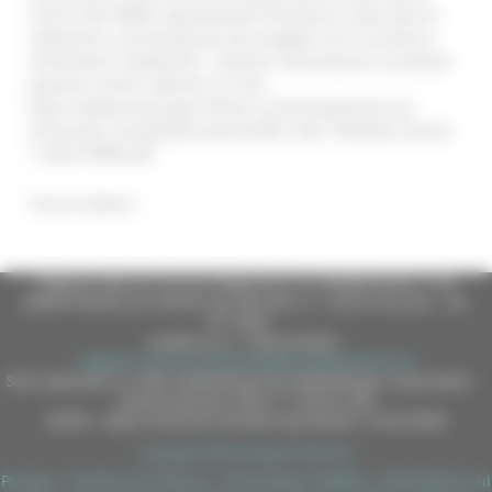
risorse del PNRR e garantendo l’interfaccia nella fase di
redazione e presentazione dei progetti con le strutture
ministeriali competenti”. Ulteriori informazioni sul bando
possono essere reperite sul sito:
https://www.lavoro.gov.it/temi-e-priorita/poverta-ed-
esclusione-sociale/Documents/DD-5-del-15022022-Avviso-
1-2022-PNRR.pdf
Torna indietro
Regione Marche Giunta Regionale (CF 80008630420 P.IVA
00481070423) via Gentile da Fabriano, 9 - 60125 Ancona - tel.
071.8061
casella p.e.c. istituzionale :
regione.marche.protocollogiunta@emarche.it
Sito realizzato su CMS DotNetNuke by DotNetNuke Corporation
Autorizzazione SIAE n° 1225/I/1298
DUNS - Data Universal Numbering System: 514216030
Copyright 2026 by Regione Marche
Privacy
|
Termini Di Utilizzo
|
Informativa TEAMS
|
Informativa sui