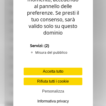
Progetto Alla Scoperta della cittadinanza europea
al pannello delle
preferenze. Se presti il
Opportunità scuole
tuo consenso, sarà
Opportunità per giovani
valido solo su questo
Anno europeo
dominio
Assistenza UE all’Ucraina
Servizi:
(2)
Conferenza sul futuro dell'Europa
Misura del pubblico
Europe Direct ON LINE #IoRestoaCasa
Primavera dell'Europa
Accetta tutto
Link Utili
Rifiuta tutti i cookie
Guide utili
Personalizza
Pubblicazioni
Informativa privacy
Contatti