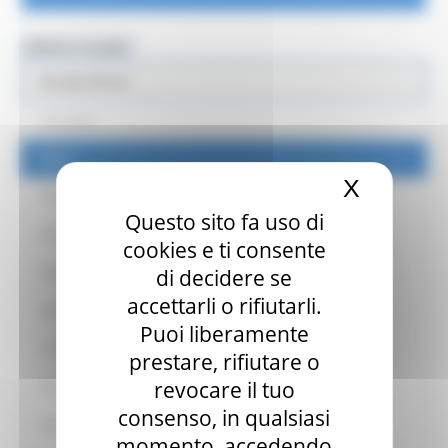
MENU & Contatti
Europe Direct
Chi siamo
News
X
Nascond
Partner
Questo sito fa uso di
Punti Locali territoriali ED
cookies e ti consente
Punto locale EUROGUIDANCE
di decidere se
accettarli o rifiutarli.
Antenna EURES
Puoi liberamente
L' Europa intorno a me
prestare, rifiutare o
revocare il tuo
Strumenti di Democrazia Partecipativa
consenso, in qualsiasi
Eventi
momento, accedendo