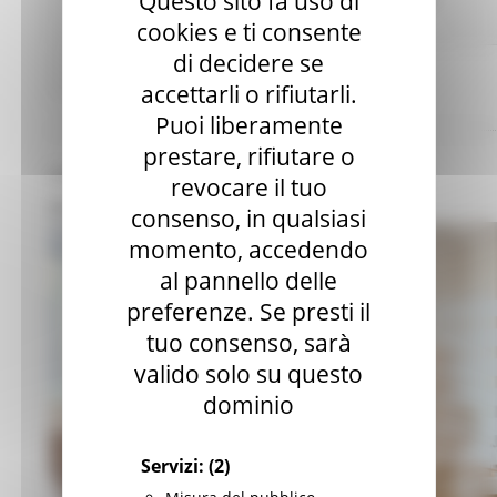
Questo sito fa uso di
studio
Lavoro Formazione professionale
cookies e ti consente
di decidere se
Continua..
accettarli o rifiutarli.
Puoi liberamente
prestare, rifiutare o
COMBATTERE LA DISINFORMAZIONE CON
revocare il tuo
INFORMAZIONI VERITIERE
consenso, in qualsiasi
momento, accedendo
al pannello delle
preferenze. Se presti il
tuo consenso, sarà
valido solo su questo
dominio
Servizi:
(2)