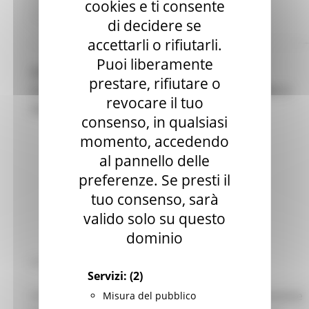
cookies e ti consente
Continua..
di decidere se
accettarli o rifiutarli.
Puoi liberamente
BANDO 2027: STAGE ALLA COMMISSIONE
prestare, rifiutare o
EUROPEA AMMINISTRATIVI E DI TRADUZIONE E
revocare il tuo
PER DIPLOMATI
consenso, in qualsiasi
momento, accedendo
al pannello delle
preferenze. Se presti il
tuo consenso, sarà
valido solo su questo
dominio
MERCOLEDÌ 22 LUGLIO 2026 10:00
Servizi:
(2)
Un'esperienza internazionale, retribuita e altamente
Misura del pubblico