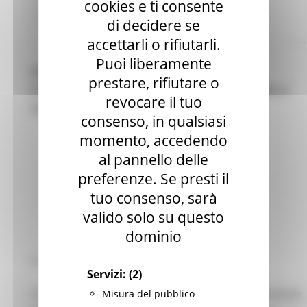
cookies e ti consente
Continua..
di decidere se
accettarli o rifiutarli.
Puoi liberamente
BANDO 2027: STAGE ALLA COMMISSIONE
prestare, rifiutare o
EUROPEA AMMINISTRATIVI E DI TRADUZIONE E
revocare il tuo
PER DIPLOMATI
consenso, in qualsiasi
momento, accedendo
al pannello delle
preferenze. Se presti il
tuo consenso, sarà
valido solo su questo
dominio
MERCOLEDÌ 22 LUGLIO 2026 10:00
Servizi:
(2)
Un'esperienza internazionale, retribuita e altamente
Misura del pubblico