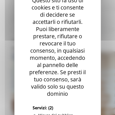
Questo sito fa uso di
studio
Lavoro Formazione professionale
cookies e ti consente
di decidere se
Continua..
accettarli o rifiutarli.
Puoi liberamente
prestare, rifiutare o
COMBATTERE LA DISINFORMAZIONE CON
revocare il tuo
INFORMAZIONI VERITIERE
consenso, in qualsiasi
momento, accedendo
al pannello delle
preferenze. Se presti il
tuo consenso, sarà
valido solo su questo
dominio
Servizi:
(2)