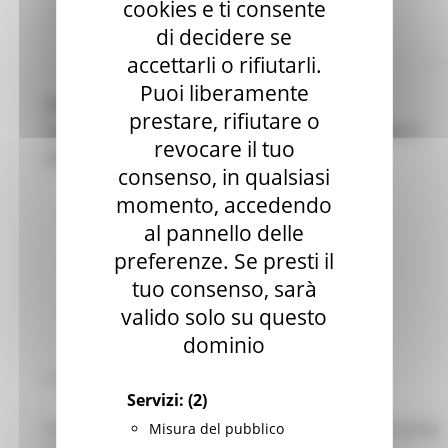
cookies e ti consente
Continua..
di decidere se
accettarli o rifiutarli.
Puoi liberamente
BANDO 2027: STAGE ALLA COMMISSIONE
prestare, rifiutare o
EUROPEA AMMINISTRATIVI E DI TRADUZIONE E
revocare il tuo
PER DIPLOMATI
consenso, in qualsiasi
momento, accedendo
al pannello delle
preferenze. Se presti il
tuo consenso, sarà
valido solo su questo
dominio
MERCOLEDÌ 22 LUGLIO 2026 10:00
Servizi:
(2)
Un'esperienza internazionale, retribuita e altamente
Misura del pubblico