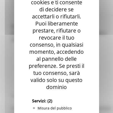
cookies e ti consente
Continua..
di decidere se
accettarli o rifiutarli.
Puoi liberamente
BANDO 2027: STAGE ALLA COMMISSIONE
prestare, rifiutare o
EUROPEA AMMINISTRATIVI E DI TRADUZIONE E
revocare il tuo
PER DIPLOMATI
consenso, in qualsiasi
momento, accedendo
al pannello delle
preferenze. Se presti il
tuo consenso, sarà
valido solo su questo
dominio
MERCOLEDÌ 22 LUGLIO 2026 10:00
Servizi:
(2)
Un'esperienza internazionale, retribuita e altamente
Misura del pubblico