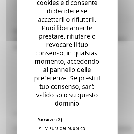
cookies e ti consente
Continua..
di decidere se
accettarli o rifiutarli.
Puoi liberamente
BANDO 2027: STAGE ALLA COMMISSIONE
prestare, rifiutare o
EUROPEA AMMINISTRATIVI E DI TRADUZIONE E
revocare il tuo
PER DIPLOMATI
consenso, in qualsiasi
momento, accedendo
al pannello delle
preferenze. Se presti il
tuo consenso, sarà
valido solo su questo
dominio
MERCOLEDÌ 22 LUGLIO 2026 10:00
Servizi:
(2)
Un'esperienza internazionale, retribuita e altamente
Misura del pubblico