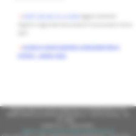
DDPF 230 del 16-12-2020
Aggiornamento
registro regionale Associazioni Consumatori Anno
2021
ELENCO ASSOCIAZIONI CONSUMATORI E
UTENTI - ANNO 2022
Regione Marche Giunta Regionale (CF 80008630420 P.IVA
00481070423) via Gentile da Fabriano, 9 - 60125 Ancona - tel.
071.8061
casella p.e.c. istituzionale :
regione.marche.protocollogiunta@emarche.it