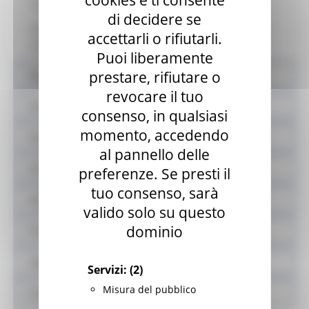
cookies e ti consente
Contatti
di decidere se
Sviluppo per le competenze digitali dei consumatori adulti e dei
accettarli o rifiutarli.
vulnerabili (DIGITALMENTIS)
Puoi liberamente
prestare, rifiutare o
Equo e solidale
revocare il tuo
Sistema fieristico
consenso, in qualsiasi
momento, accedendo
Azioni contrasto ludopatia
al pannello delle
Validazione mascherine
preferenze. Se presti il
tuo consenso, sarà
Sisma
valido solo su questo
dominio
Prodotti sfusi e alla spina
Legge Menù
Servizi:
(2)
Misura del pubblico
Locali storici