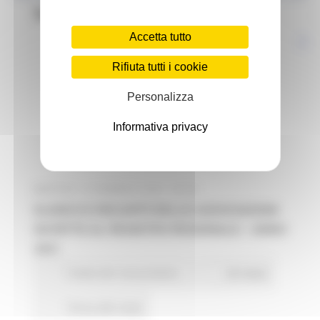
Tutela dei consumatori
Accetta tutto
Rifiuta tutti i cookie
Personalizza
Informativa privacy
MARTEDÌ 18 GENNAIO 2022 08:08
ELENCO E RECAPITI DELLE ASSOCIAZIONI
ISCRITTE AL REGISTRO REGIONALE – ANNO
2021
Tutela dei consumatori
28 views
Torna alle news