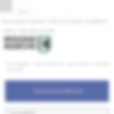
Pannello di gestione dei cookies
|
|
Amministrazione Trasparente
Profilo del committente
ProcediMarche
|
|
Rubrica
URP: la Regione risponde
/
/
/
Entra in Regione
Commercio Marche
Aree tematiche
Tutela dei
consumatori
Commercio Marche
Aree pubbliche