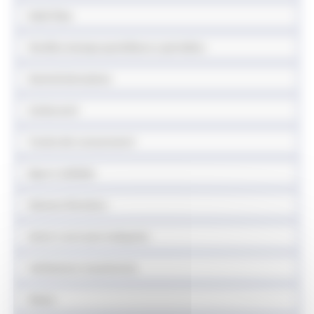
Sede fissa
Vendita stampa quotidiana e periodica
Somministrazione
Carburanti
Tutela dei consumatori
Equo e solidale
Sistema fieristico
Azioni contrasto ludopatia
Validazione mascherine
Sisma