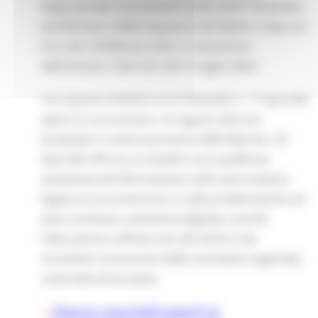
Regionali del Consumatore 2025-2026” finanziato
dal Ministero delle Imprese e del Made in Italy con
D.D. del 14 febbraio 2025, in attuazione
dell'articolo 7 del D.M. del 31 luglio 2024.
Con questa iniziativa sono finanziati n. 17 Sportelli
aperti ai consumatori, di seguito elencati,
localizzati in tutte le province delle Marche. Gli
Sportelli offrono ai cittadini una qualificata
assistenza ed informazione sulle varie materie
legate al consumerismo e sulle problematiche ad
esse connesse, assistenza digitale, nonché
l’educazione sull’esercizio dei diritti e dei
strumenti riconosciuti dalla normativa regionale,
nazionale ed europea.
Elenco sportelli aperti ai