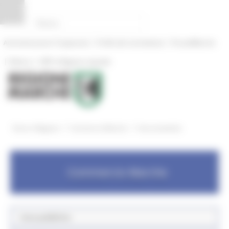
Pannello di gestione dei cookies
|
|
Amministrazione Trasparente
Profilo del committente
ProcediMarche
|
|
Rubrica
URP: la Regione risponde
/
/
Entra in Regione
Commercio Marche
Aree tematiche
Commercio Marche
Aree pubbliche