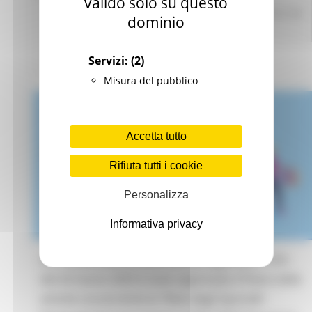
valido solo su questo
Commercio Marche
Comunicazioni TdC
Tutela dei
dominio
consumatori
Servizi:
(2)
3 views
Torna alle news
Misura del pubblico
Accetta tutto
Rifiuta tutti i cookie
Personalizza
Informativa privacy
Con deliberazione della Giunta regionale n. 416
del 24 marzo 2025 è stato approvato il Piano delle
attività concernente la “Rete degli Sportelli