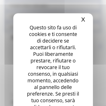
Prodotti sfusi e alla spina
Legge Menù
X
Nascond
Questo sito fa uso di
Locali storici
cookies e ti consente
Aree tematiche
di decidere se
accettarli o rifiutarli.
Puoi liberamente
prestare, rifiutare o
revocare il tuo
consenso, in qualsiasi
momento, accedendo
al pannello delle
preferenze. Se presti il
LUNEDÌ 12 MAGGIO 2025 10:41
tuo consenso, sarà
SPORTELLI DEL CONSUMATORE