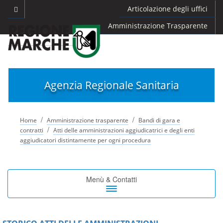
Articolazione degli uffici
Amministrazione Trasparente
Agenzia Regionale Sanitaria
/
/
Home
Amministrazione trasparente
Bandi di gara e
/
contratti
Atti delle amministrazioni aggiudicatrici e degli enti
aggiudicatori distintamente per ogni procedura
Toggle
Menù & Contatti
navigation