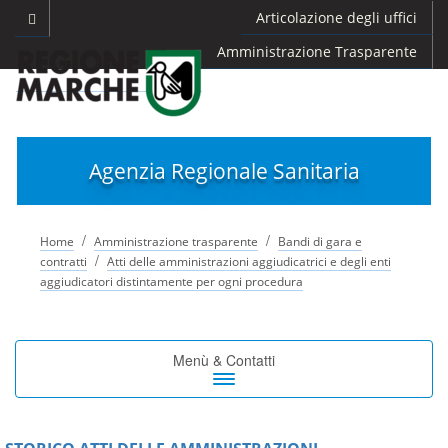
Articolazione degli uffici
Amministrazione Trasparente
Agenzia Regionale Sanitaria
/
/
Home
Amministrazione trasparente
Bandi di gara e
/
contratti
Atti delle amministrazioni aggiudicatrici e degli enti
aggiudicatori distintamente per ogni procedura
Toggle
Menù & Contatti
navigation