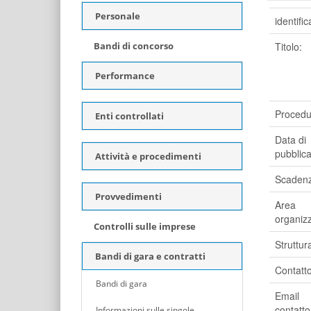
Personale
identific
Bandi di concorso
Titolo:
Performance
Procedu
Enti controllati
Data di
pubblica
Attività e procedimenti
Scadenz
Provvedimenti
Area
organizz
Controlli sulle imprese
Struttur
Bandi di gara e contratti
Contatto
Bandi di gara
Email
contatto
Informazioni sulle singole