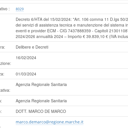
ativo :
8029
Decreto 6/HTA del 15/02/2024: "Art. 106 comma 11 D.lgs 50/2
dei servizi di assistenza tecnica e manutenzione del sistema 
eventi e provider ECM - CIG 7437888359 - Capitoli 21301108
2024/2026 annualità 2024 – Importo € 39.839,10 € (IVA inclus
ra:
Delibere e Decreti
16/02/2024
zione:
a:
01/03/2024
Agenzia Regionale Sanitaria
ativa:
a:
Agenzia Regionale Sanitaria
:
DOTT. MARCO DE MARCO
marco.demarco@regione.marche.it
: