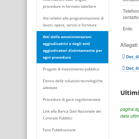
procedure in formato tabellare
Telefon
contatto
Atti relativi alla programmazione di
lavori, opere, servizi e forniture
Ente:
Atti delle amministrazioni
aggiudicatrici e degli enti
Allegati:
aggiudicatori distintamente per
Dec_6
ogni procedura
Dec_6
Progetti di investimento pubblico
Elenco delle soluzioni tecnologiche
adottate
Ultim
Procedure di gara regolamentate
pagina ag
Link alla Banca Dati Nazionale dei
data ulti
Contratti Pubblici
Fase Pubblicazione