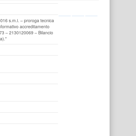
016 s.m.i. – proroga tecnica
informativo accreditamento
73 – 2130120069 – Bilancio
a)."