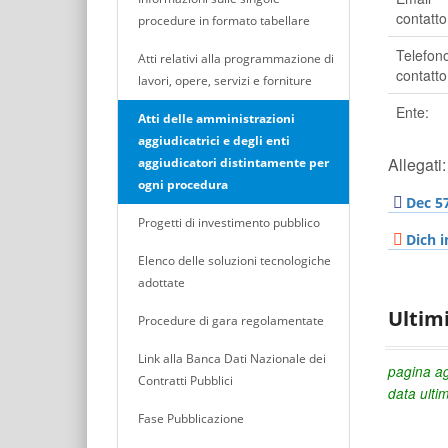
contatto
procedure in formato tabellare
Telefon
Atti relativi alla programmazione di
contatto
lavori, opere, servizi e forniture
Ente:
Atti delle amministrazioni
aggiudicatrici e degli enti
Allegati:
aggiudicatori distintamente per
ogni procedura
Dec 5
Progetti di investimento pubblico
Dich i
Elenco delle soluzioni tecnologiche
adottate
Ultim
Procedure di gara regolamentate
Link alla Banca Dati Nazionale dei
pagina ag
Contratti Pubblici
data ulti
Fase Pubblicazione