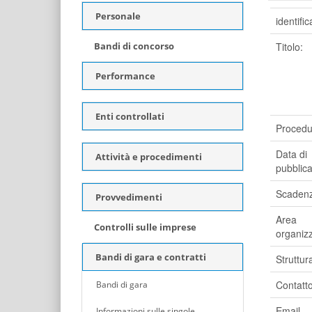
Personale
identific
Bandi di concorso
Titolo:
Performance
Enti controllati
Procedu
Data di
Attività e procedimenti
pubblica
Scadenz
Provvedimenti
Area
Controlli sulle imprese
organizz
Bandi di gara e contratti
Struttur
Contatto
Bandi di gara
Email
Informazioni sulle singole