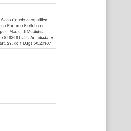
vvio rilancio competitivo in
 su Portante Elettrica ed
 per i Medici di Medicina
vato 9862661D51. Ammissione
rt. 29, co.1 D.lgs 50/2016."