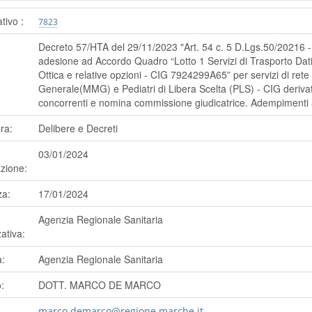
ativo :
7823
Decreto 57/HTA del 29/11/2023 "Art. 54 c. 5 D.Lgs.50/20216 - A
adesione ad Accordo Quadro “Lotto 1 Servizi di Trasporto Dati
Ottica e relative opzioni - CIG 7924299A65” per servizi di rete
Generale(MMG) e Pediatri di Libera Scelta (PLS) - CIG deri
concorrenti e nomina commissione giudicatrice. Adempimenti a
ra:
Delibere e Decreti
03/01/2024
zione:
a:
17/01/2024
Agenzia Regionale Sanitaria
ativa:
a:
Agenzia Regionale Sanitaria
:
DOTT. MARCO DE MARCO
marco.demarco@regione.marche.it