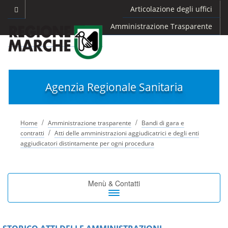
Articolazione degli uffici
Amministrazione Trasparente
Agenzia Regionale Sanitaria
/
/
Home
Amministrazione trasparente
Bandi di gara e
/
contratti
Atti delle amministrazioni aggiudicatrici e degli enti
aggiudicatori distintamente per ogni procedura
Toggle
Menù & Contatti
navigation