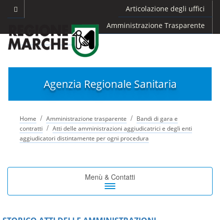
Articolazione degli uffici
Amministrazione Trasparente
Agenzia Regionale Sanitaria
/
/
Home
Amministrazione trasparente
Bandi di gara e
/
contratti
Atti delle amministrazioni aggiudicatrici e degli enti
aggiudicatori distintamente per ogni procedura
Toggle
Menù & Contatti
navigation