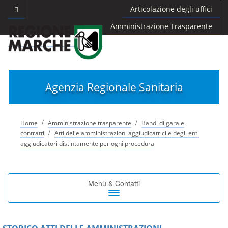
Articolazione degli uffici
Amministrazione Trasparente
Agenzia Regionale Sanitaria
/
/
Home
Amministrazione trasparente
Bandi di gara e
/
contratti
Atti delle amministrazioni aggiudicatrici e degli enti
aggiudicatori distintamente per ogni procedura
Toggle
Menù & Contatti
navigation