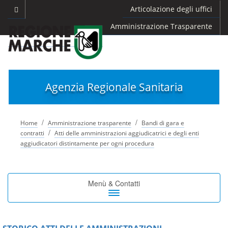
Articolazione degli uffici
Amministrazione Trasparente
Agenzia Regionale Sanitaria
/
/
Home
Amministrazione trasparente
Bandi di gara e
/
contratti
Atti delle amministrazioni aggiudicatrici e degli enti
aggiudicatori distintamente per ogni procedura
Toggle
Menù & Contatti
navigation