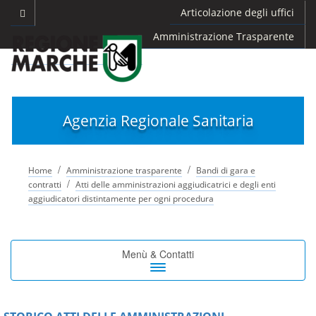
Articolazione degli uffici
Amministrazione Trasparente
Agenzia Regionale Sanitaria
/
/
Home
Amministrazione trasparente
Bandi di gara e
/
contratti
Atti delle amministrazioni aggiudicatrici e degli enti
aggiudicatori distintamente per ogni procedura
Toggle
Menù & Contatti
navigation