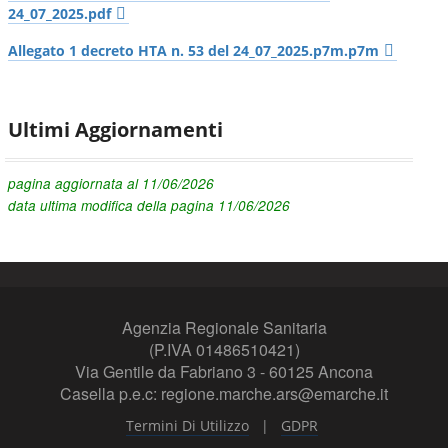
24_07_2025.pdf
Allegato 1 decreto HTA n. 53 del 24_07_2025.p7m.p7m
Ultimi Aggiornamenti
pagina aggiornata al 11/06/2026
data ultima modifica della pagina 11/06/2026
Agenzia Regionale Sanitaria
(P.IVA 01486510421)
Via Gentile da Fabriano 3 - 60125 Ancona
Casella p.e.c: regione.marche.ars@emarche.it
|
Termini Di Utilizzo
GDPR